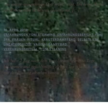
von einem angenehmen Duft erfüllt wird. Die leise Musik
im Hintergrund ist bereits beruhigend. […]
10. APRIL 2019
ERFAHRUNGEN YONI STEAMING
,
ERFAHRUNGSBERICHT YONI
SPA
,
FRAUEN-RITUAL
,
KRÄUTERDAMPFBAD
,
SELBSTLIEBE
,
UNCATEGORIZED
,
VAGINALDAMPFBAD
,
VEREHRUNGSRITUAL
,
YONI STEAMING
Ich habe 2 Tag nach dem Yoni Steaming meine Tage
bekommen und gefühlsmäßig einiges los gelassen, was
mit der Blutung abgehen konnte. […]