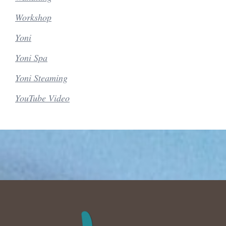
Workshop
Yoni
Yoni Spa
Yoni Steaming
YouTube Video