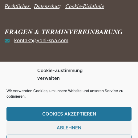
Rechtliches
|
Datenschutz
|
Cookie-Richtlinie
FRAGEN & TERMINVEREINBARUNG
kontakt@yoni-spa.com
Cookie-Zustimmung
HÄUFIGE FRAGEN ZUM YONI
verwalten
STEAMING
Wir verwenden Cookies, um unsere Website und unseren Service zu
FAQ
optimieren.
Angebote und Preise
COOKIES AKZEPTIEREN
ABLEHNEN