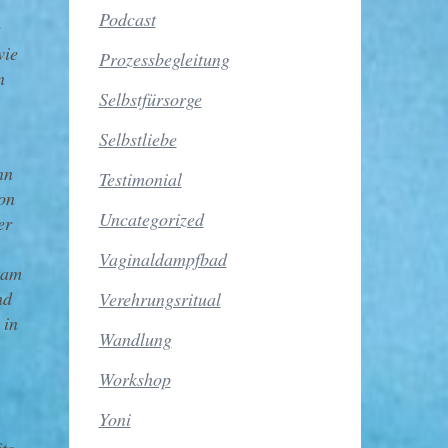
Podcast
e
wie
Prozessbegleitung
n
Selbstfürsorge
Selbstliebe
nn
Testimonial
on
Uncategorized
er
Vaginaldampfbad
kam
nd
Verehrungsritual
 in
Wandlung
Workshop
Yoni