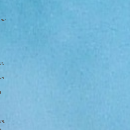
ina
d
en,
at.
n
r
en,
h