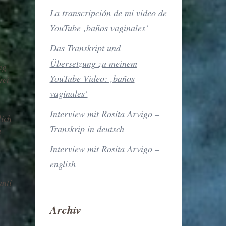
La transcripción de mi video de
YouTube ‚baños vaginales‘
Das Transkript und
Übersetzung zu meinem
ng
YouTube Video: ‚baños
rei
vaginales‘
Interview mit Rosita Arvigo –
lich
Transkrip in deutsch
a
Interview mit Rosita Arvigo –
english
anti
Archiv