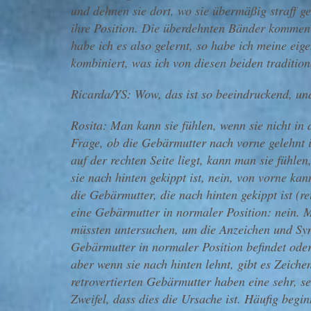
und dehnen sie dort, wo sie übermäßig straff 
ihre Position. Die überdehnten Bänder kommen
habe ich es also gelernt, so habe ich meine ei
kombiniert, was ich von diesen beiden tradition
Ricarda/YS: Wow, das ist so beeindruckend, und
Rosita: Man kann sie fühlen, wenn sie nicht in 
Frage, ob die Gebärmutter nach vorne gelehnt is
auf der rechten Seite liegt, kann man sie fühlen
sie nach hinten gekippt ist, nein, von vorne kan
die Gebärmutter, die nach hinten gekippt ist (re
eine Gebärmutter in normaler Position: nein. Ma
müssten untersuchen, um die Anzeichen und Sym
Gebärmutter in normaler Position befindet oder 
aber wenn sie nach hinten lehnt, gibt es Zeiche
retrovertierten Gebärmutter haben eine sehr, 
Zweifel, dass dies die Ursache ist. Häufig beg