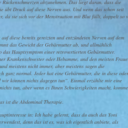
die Rückenschmerzen abzunehmen. Das liegt daran, dass die
ie übt Druck auf diese Nerven aus. Und wenn das schon seit
, da sie sich vor der Menstruation mit Blut füllt, doppelt so v
 auf diese bereits gereizten und entzündeten Nerven auf dem
immt das Gewicht der Gebärmutter ab, und allmählich
o das Hauptsymptom einer retrovertierten Gebärmutter.
ner Krankenschwester oder Hebamme, und den meisten Fraue
, und meistens nicht immer, aber meistens sagen die
ch ganz normal. Jeder hat eine Gebärmutter, die in diese ode
 wir können nichts dagegen tun“. Einmal erzählte mir eine
 nichts tun, aber wenn es Ihnen Schwierigkeiten macht, komm
as ist die Abdominal Therapie.
uptinteresse in: Ich habe gelernt, dass du auch das Yoni
rwendest, denn das ist es, was ich eigentlich anbiete, als