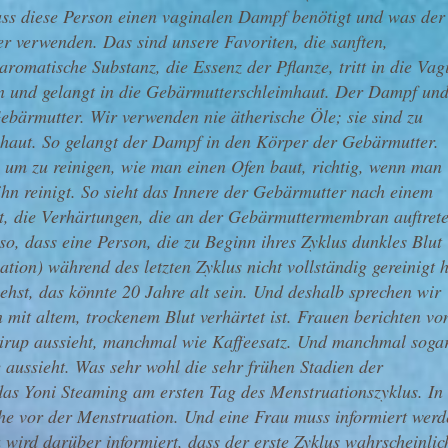
dass diese Person einen vaginalen Dampf benötigt und was der
r verwenden. Das sind unsere Favoriten, die sanften,
romatische Substanz, die Essenz der Pflanze, tritt in die Vag
in und gelangt in die Gebärmutterschleimhaut. Der Dampf un
ebärmutter. Wir verwenden nie ätherische Öle; sie sind zu
mhaut. So gelangt der Dampf in den Körper der Gebärmutter.
 um zu reinigen, wie man einen Ofen baut, richtig, wenn man
hn reinigt. So sieht das Innere der Gebärmutter nach einem
t, die Verhärtungen, die an der Gebärmuttermembran auftret
so, dass eine Person, die zu Beginn ihres Zyklus dunkles Blut
ation) während des letzten Zyklus nicht vollständig gereinigt h
hst, das könnte 20 Jahre alt sein. Und deshalb sprechen wir
mit altem, trockenem Blut verhärtet ist. Frauen berichten vo
irup aussieht, manchmal wie Kaffeesatz. Und manchmal soga
 aussieht. Was sehr wohl die sehr frühen Stadien der
as Yoni Steaming am ersten Tag des Menstruationszyklus. In
e vor der Menstruation. Und eine Frau muss informiert werd
 wird darüber informiert, dass der erste Zyklus wahrscheinlic