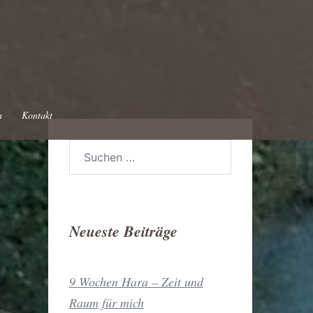
h
Kontakt
Suchen
nach:
Neueste Beiträge
9 Wochen Hara – Zeit und
Raum für mich