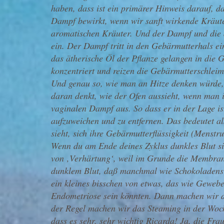
haben, dass ist ein primärer Hinweis darauf, 
Dampf bewirkt, wenn wir sanft wirkende Kräute
aromatischen Kräuter. Und der Dampf und die a
ein. Der Dampf tritt in den Gebärmutterhals e
das ätherische Öl der Pflanze gelangen in die G
konzentriert und reizen die Gebärmutterschlei
Und genau so, wie man an Hitze denken würde,
daran denkt, wie der Ofen aussieht, wenn man i
vaginalen Dampf aus. So dass er in der Lage is
aufzuweichen und zu entfernen. Das bedeutet al
sieht, sich ihre Gebärmutterflüssigkeit (Menstru
Wenn du am Ende deines Zyklus dunkles Blut sie
von ‚Verhärtung‘, weil im Grunde die Membran 
dunklem Blut, daß manchmal wie Schokoladens
ein kleines bisschen von etwas, das wie Gewebe
Endometriose sein könnten. Dann machen wir d
der Regel machen wir das Steaming in der Woch
dass es sehr, sehr wichtig Ricarda! Ja, die Frau