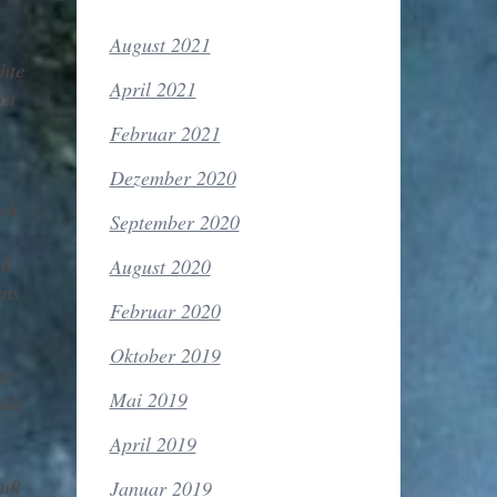
August 2021
hte
April 2021
rn
Februar 2021
Dezember 2020
ich
September 2020
ll
August 2020
ens
Februar 2020
Oktober 2019
t.
Mai 2019
die
,
April 2019
nft
Januar 2019