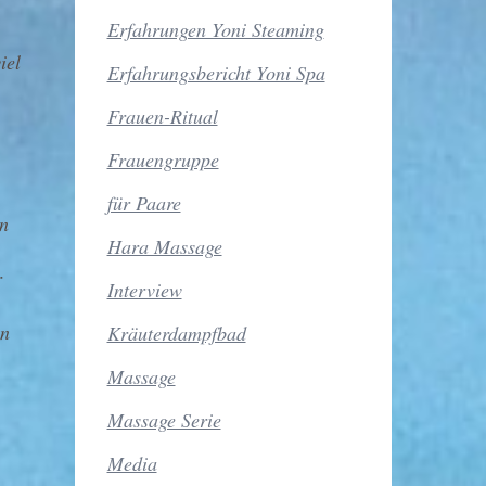
Erfahrungen Yoni Steaming
iel
Erfahrungsbericht Yoni Spa
Frauen-Ritual
Frauengruppe
für Paare
n
Hara Massage
r
Interview
en
Kräuterdampfbad
Massage
Massage Serie
Media