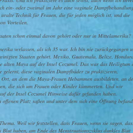
Praxis. Und ich praktiziere es auch selbst, auch wenn ich berei
ch ein- oder zweimal im Jahr eine vaginale Dampfbehandlun
e uralte Technik für Frauen, die für jeden möglich ist, und die
von Vorteilen.
aaten schon einmal davon gehört oder nur in Mittelamerika?
erika verlassen, als ich 35 war. Ich bin nie zurückgegangen 
reinigten Staaten gehört. Mexiko, Guatemala, Belize, Hondur
 die alten Maya auf der Insel Cozumel. Das war das Heiligtum 
e gelernt, diese vaginalen Dampfbäder zu praktizieren,
in Ort, an dem die Maya-Frauen Hebammen ausbildeten, an d
nigen, die sich um Frauen oder Kinder kümmerten. Und wir
 auf der Insel Cozumel Hinweise dafür gefunden haben.
 offenen Platz saßen und unter dem sich eine Öffnung befand
.
 Thema. Weil wir feststellen, dass Frauen, wenn sie sagen, das
es Blut haben, am Ende des Menstruationszyklus dunkles Blut