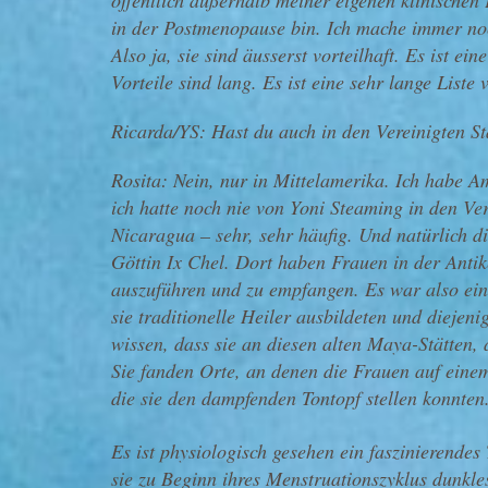
öffentlich außerhalb meiner eigenen klinischen 
in der Postmenopause bin. Ich mache immer no
Also ja, sie sind äusserst vorteilhaft. Es ist ein
Vorteile sind lang. Es ist eine sehr lange Liste 
Ricarda/YS: Hast du auch in den Vereinigten St
Rosita: Nein, nur in Mittelamerika. Ich habe Am
ich hatte noch nie von Yoni Steaming in den Ve
Nicaragua – sehr, sehr häufig. Und natürlich
Göttin Ix Chel. Dort haben Frauen in der Antik
auszuführen und zu empfangen. Es war also e
sie traditionelle Heiler ausbildeten und dieje
wissen, dass sie an diesen alten Maya-Stätten,
Sie fanden Orte, an denen die Frauen auf einem
die sie den dampfenden Tontopf stellen konnten
Es ist physiologisch gesehen ein faszinierendes
sie zu Beginn ihres Menstruationszyklus dunkl