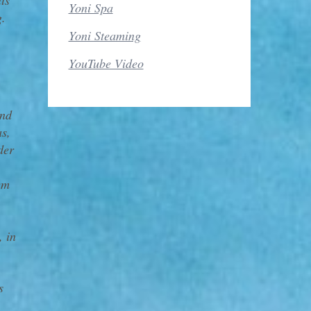
ts
Yoni Spa
g.
Yoni Steaming
YouTube Video
und
as,
der
em
, in
s