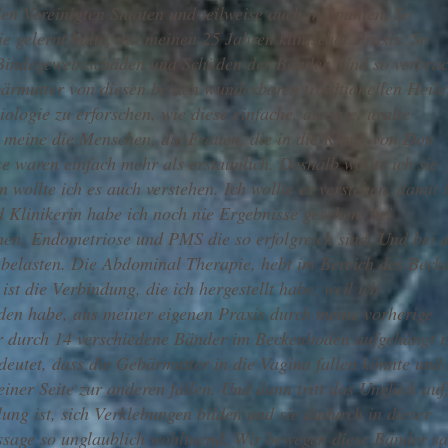
 den Vereinigten Staaten und teilweise auch in Spanien. So
e gelernt hatte, mit meinen 25 Jahren klinischer Praxis. So
Bindegewebsschäden und Schäden der Bänder. Und so verbrac
bärmutter von diesen beiden wunderbaren traditionellen Heile
logie zu erforschen, wie diese einfache, äussere, uralte
 meine die Menschen, die Frauen, die in die Klinik von Don
e waren einfach mehr als erstaunlich. Deshalb wollte ich sie
 wollte ich es auch verstehen. Ich wollte es verstehen, damit 
nd Klinikerin habe ich noch nie Ergebnisse gesehen, bei
men, Endometriose und PMS die so erfolgreich sind. Und bei a
 belasten. Die Abdominal Therapie, hebt im Bereich des Beck
ist die Verbindung, die ich hergestellt habe, weil ich
anden habe, aus meiner eigenen Praxis durch meine vorherige
r durch 14 verschiedene Bänder im Beckenboden aufgehängt is
eutet, dass die Gebärmutter in die Vagina fallen könnte und 
ner Seite zur anderen fallen. Und dann tritt das Unglück auf
lung ist, sich Verklebungen bilden und sie dadurch in dieser
assage so unglaublich wohltuend. Wir bewegen diese Bänder sa