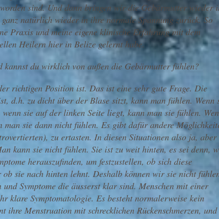
geworden sind. Und dann bringen wir die Gebärmutter wieder i
 ganz natürlich wieder in ihre normale Spannung zurück. So
gene Praxis und meine eigene klinische Erfahrung mit dem
ellen Heilern hier in Belize gelernt habe.
 kannst du wirklich von außen die Gebärmutter fühlen?
der richtigen Position ist. Das ist eine sehr gute Frage. Die
t, d.h. zu dicht über der Blase sitzt, kann man fühlen. Wenn 
, wenn sie auf der linken Seite liegt, kann man sie fühlen. We
n man sie dann nicht fühlen. Es gibt dafür andere Möglichkeit
trovertierten), zu ertasten. In diesen Situationen also ja, aber
n kann sie nicht fühlen. Sie ist zu weit hinten, es sei denn, w
ptome herauszufinden, um festzustellen, ob sich diese
ob sie nach hinten lehnt. Deshalb können wir sie nicht fühle
n und Symptome die äusserst klar sind. Menschen mit einer
sehr klare Symptomatologie. Es besteht normalerweise kein
innt ihre Menstruation mit schrecklichen Rückenschmerzen, und