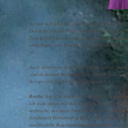
So nun hab ich es endlich geschafft, den Text zu
Das habe ich mit Hilfe von Deepl und viel Ged
Zum Einen bin ich keine Übersetzerin, zum Ande
ohne Punkt und Komma, in einen lesbaren Text z
ist.
Auch wenn mein Englisch ziemlich gut ist, merke
sind in meiner Muttersprache. Daher hier auch
Arvigo (mit leichten Veränderungen).
Rosita
: Ich lebe seit fast 50 Jahren in Mittela
ich viele Jahre mit traditionellen Heilern, e
verbracht, der mein Hauptlehrer in der Abdomi
berühmten Hebamme in Belize, Miss Hortence Ro
traditionelle Bauchmassage und dann das, was ic