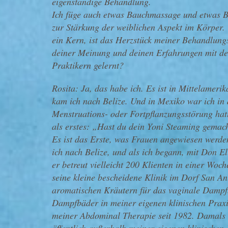
eigenständige Behandlung.
Ich füge auch etwas Bauchmassage und etwas 
zur Stärkung der weiblichen Aspekt im Körper
ein Kern, ist das Herzstück meiner Behandlungs
deiner Meinung und deinen Erfahrungen mit de
Praktikern gelernt?
Rosita: Ja, das habe ich. Es ist in Mittelamerik
kam ich nach Belize. Und in Mexiko war ich in
Menstruations- oder Fortpflanzungsstörung ha
als erstes: „Hast du dein Yoni Steaming gemacht
Es ist das Erste, was Frauen angewiesen werden 
ich nach Belize, und als ich begann, mit Don El
er betreut vielleicht 200 Klienten in einer Woc
seine kleine bescheidene Klinik im Dorf San A
aromatischen Kräutern für das vaginale Dampf
Dampfbäder in meiner eigenen klinischen Prax
meiner Abdominal Therapie seit 1982. Damals ha