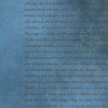
Ableger der Chiropraktik ist, hauptsächlich in
kombinierte ich das, was ich in der Nephropathi
wurden wir auf diesem Gebiet zu Experten für 
ich, als ich diese Technik des Anhebens der Ge
erlernte, 20 Jahre damit, in Anatomie und Physio
Massage so unglaublich wirksam sein kann. Ich
Elijio und Miss Hortence kamen, ihre Ergebniss
unbedingt lernen. Ich habe es gelernt, aber dann
es mit der Welt teilen kann. Denn als Ärztin u
Menstruationsstörungen, Fruchtbarkeitsproble
den Dingen, die das Leben von Frauen unnötig
die Gebärmutter an und stärkt die Bänder. Das 
Verletzungen der Bänder so vollständig verst
Ausbildung. Ich erkannte, dass die Gebärmutte
Bänder können überdehnt werden, was dann bed
Gebärmutter kann nach hinten kippen und von ei
dass wenn sie viele Jahre lang in einer Fehlstel
Fehlstellung bleibt. Deshalb ist die äussere M