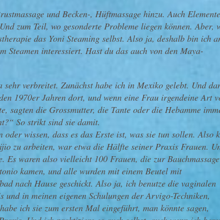
Brustmassage und Becken-, Hüftmassage hinzu. Auch Element
. Und zum Teil, wo gesonderte Probleme liegen können. Aber, 
therapie das Yoni Steaming selbst. Also ja, deshalb bin ich a
m Steamen interessiert. Hast du das auch von den Maya-
a sehr verbreitet. Zunächst habe ich in Mexiko gelebt. Und da
 den 1970er Jahren dort, und wenn eine Frau irgendeine Art v
tte, sagten die Grossmutter, die Tante oder die Hebamme imm
?“ So strikt sind sie damit.
oder wissen, dass es das Erste ist, was sie tun sollen. Also 
ijio zu arbeiten, war etwa die Hälfte seiner Praxis Frauen. U
he. Es waren also vielleicht 100 Frauen, die zur Bauchmassage
ntonio kamen, und alle wurden mit einem Beutel mit
bad nach Hause geschickt. Also ja, ich benutze die vaginalen
is und in meinen eigenen Schulungen der Arvigo-Techniken,
be ich sie zum ersten Mal eingeführt, man könnte sagen,