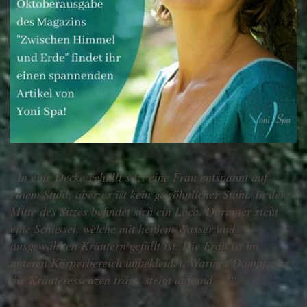
„In eine Decke gehüllt sitzt eine Frau entspannt auf
einem Stuhl, aber es ist kein gewöhnlicher Stuhl. In der
Mitte des Sitzes befindet sich ein Loch. Darunter steht
eine Schüssel, welche mit heißem Wasser und
ausgewählten Kräutern gefüllt ist. Die Frau ist im
unteren Körperbereich unbekleidet. Warmer Dampf, der
die Kräuteressenzen trägt, steigt auf und ….“