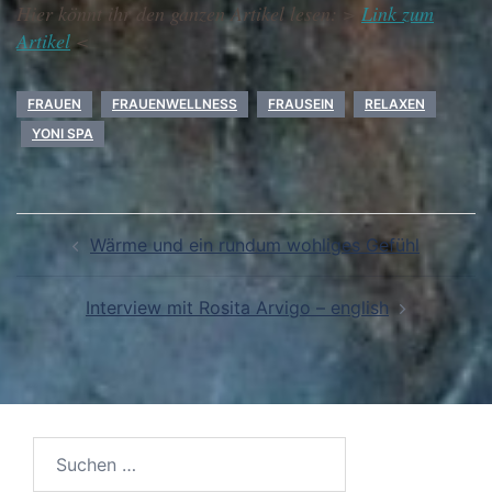
Hier könnt ihr den ganzen Artikel lesen: >
Link zum
Artikel
<
FRAUEN
FRAUENWELLNESS
FRAUSEIN
RELAXEN
YONI SPA
Beitragsnavigation
Wärme und ein rundum wohliges Gefühl
Interview mit Rosita Arvigo – english
Suchen
nach: