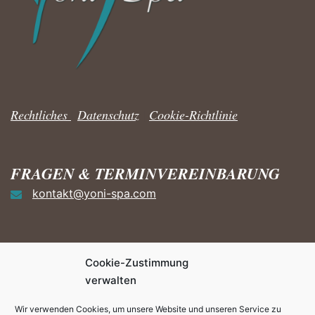
Rechtliches
|
Datenschutz
|
Cookie-Richtlinie
FRAGEN & TERMINVEREINBARUNG
kontakt@yoni-spa.com
Cookie-Zustimmung
HÄUFIGE FRAGEN ZUM YONI
verwalten
STEAMING
Wir verwenden Cookies, um unsere Website und unseren Service zu
FAQ