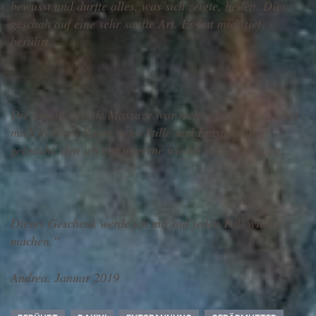
bewusst und durfte alles, was sich zeigte, heilen. Dies
geschah auf eine sehr sanfte Art. Es hat mich tief
berührt.
Die anschließende Massage war mehr als schön. Sie hat
mich in einen Raum tiefer Stille und Entspannung
gebracht, den ich nur ungerne wieder verlassen habe.
Dieses Geschenk werde ich mir auf jeden Fall wieder
machen.“
Andrea, Januar 2019