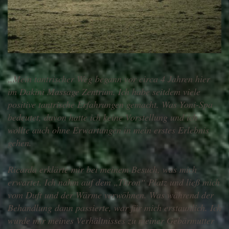
„Mein tantrischer Weg begann vor circa 4 Jahren hier
im Dakini Massage Zentrum. Ich habe seitdem viele
positive tantrische Erfahrungen gemacht. Was Yoni-Spa
bedeutet, davon hatte ich keine Vorstellung und ich
wollte auch ohne Erwartungen in mein erstes Erlebnis
gehen.
Ricarda erklärte mir bei meinem Besuch, was mich
erwartet. Ich nahm auf dem „Thron“ Platz und ließ mich
vom Duft und der Wärme verwöhnen. Was während der
Behandlung dann passierte, war für mich erstaunlich. Ich
wurde mir meines Verhältnisses zu meiner Gebärmutter