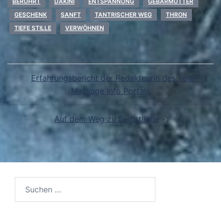
BERÜHRT
DAKINI
ENTSPANNUNG
GEBÄRMUTTER
GESCHENK
SANFT
TANTRISCHER WEG
THRON
TIEFE STILLE
VERWÖHNEN
Beitragsnavigation
Erfahrungsbericht der Redakteurin des Yoni-
Massage Info Portals
Auf dem Weg zu Selbstliebe
Suchen
nach: