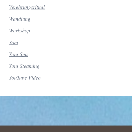
Verehrungsritual
Wandlung
Workshop
Yoni
Yoni Spa
Yoni Steaming
YouTube Video