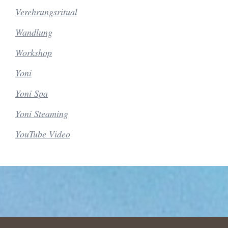
Verehrungsritual
Wandlung
Workshop
Yoni
Yoni Spa
Yoni Steaming
YouTube Video