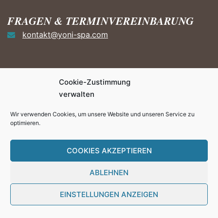
FRAGEN & TERMINVEREINBARUNG
kontakt@yoni-spa.com
Cookie-Zustimmung
HÄUFIGE FRAGEN ZUM YONI
verwalten
STEAMING
Wir verwenden Cookies, um unsere Website und unseren Service zu
FAQ
optimieren.
Angebote und Preise
COOKIES AKZEPTIEREN
ABLEHNEN
EINSTELLUNGEN ANZEIGEN
© 2026