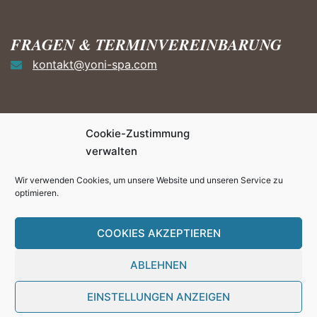
FRAGEN & TERMINVEREINBARUNG
kontakt@yoni-spa.com
Cookie-Zustimmung
HÄUFIGE FRAGEN ZUM YONI
verwalten
STEAMING
Wir verwenden Cookies, um unsere Website und unseren Service zu
FAQ
optimieren.
Angebote und Preise
COOKIES AKZEPTIEREN
ABLEHNEN
EINSTELLUNGEN ANZEIGEN
© 2026