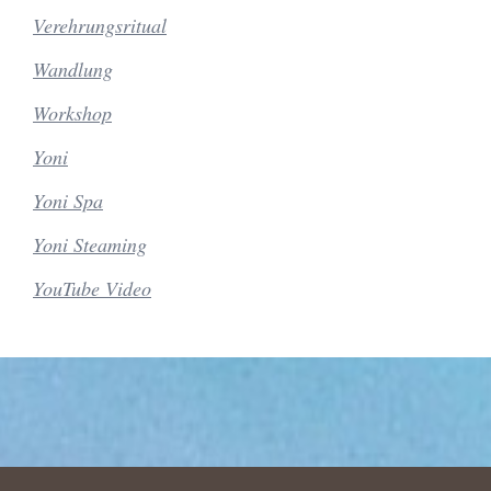
Verehrungsritual
Wandlung
Workshop
Yoni
Yoni Spa
Yoni Steaming
YouTube Video