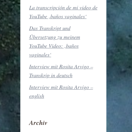
La transcripción de mi video de
YouTube ‚baños vaginales‘
Das Transkript und
n
Übersetzung zu meinem
YouTube Video: ‚baños
vaginales‘
Interview mit Rosita Arvigo –
Transkrip in deutsch
Interview mit Rosita Arvigo –
english
Archiv