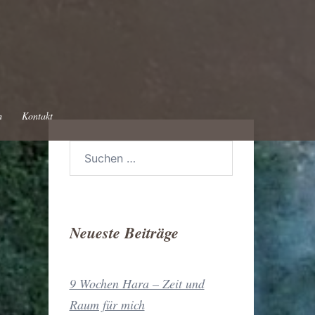
h
Kontakt
Suchen
nach:
Neueste Beiträge
9 Wochen Hara – Zeit und
Raum für mich