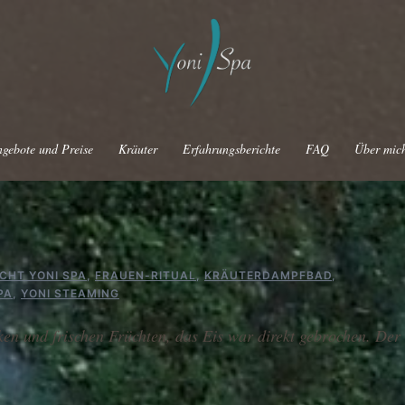
gebote und Preise
Kräuter
Erfahrungsberichte
FAQ
Über mic
CHT YONI SPA
,
FRAUEN-RITUAL
,
KRÄUTERDAMPFBAD
,
PA
,
YONI STEAMING
ken und frischen Früchten, das Eis war direkt gebrochen. Der