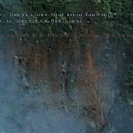
CHT YONI SPA
,
FRAUEN-RITUAL
,
KRÄUTERDAMPFBAD
,
RITUAL
,
YONI
,
YONI SPA
,
YONI STEAMING
 geschmückt. In der Mitte steht ein prächtiger Thron, auf de