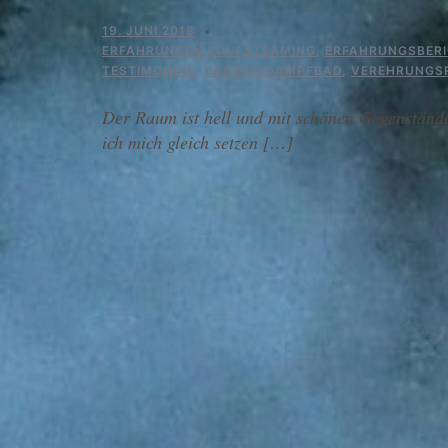
19. JUNI 2018
ERFAHRUNGEN YONI STEAMING
,
ERFAHRUNGSBERI
TESTIMONIAL
,
VAGINALDAMPFBAD
,
VEREHRUNGS
Der Raum ist hell und mit schönen Gegenständen
ich mich gleich setzen […]