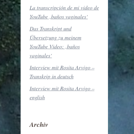
La transcripción de mi video de
YouTube ‚baños vaginales‘
Das Transkript und
Übersetzung zu meinem
YouTube Video: ‚baños
vaginales‘
Interview mit Rosita Arvigo –
Transkrip in deutsch
Interview mit Rosita Arvigo –
english
Archiv