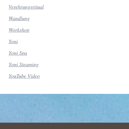
Verehrungsritual
Wandlung
Workshop
Yoni
Yoni Spa
Yoni Steaming
YouTube Video