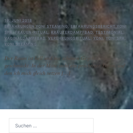
19. JUNI 2018
ERFAHRUNGEN YONI STEAMING
,
ERFAHRUNGSBERICHT YONI
SPA
,
FRAUEN-RITUAL
,
KRÄUTERDAMPFBAD
,
TESTIMONIAL
,
VAGINALDAMPFBAD
,
VEREHRUNGSRITUAL
,
YONI
,
YONI SPA
,
YONI STEAMING
Der Raum ist hell und mit schönen Gegenständen
geschmückt. In der Mitte steht ein prächtiger Thron, auf
den ich mich gleich setzen […]
Suchen
nach: