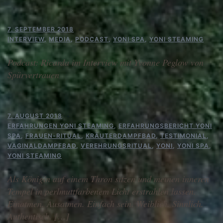
7. SEPTEMBER 2018
INTERVIEW
,
MEDIA
,
PODCAST
,
YONI SPA
,
YONI STEAMING
Podcast: Ricarda im Interview mit Yvonne Peglow von
Spürvertrauen
7. AUGUST 2018
ERFAHRUNGEN YONI STEAMING
,
ERFAHRUNGSBERICHT YONI
SPA
,
FRAUEN-RITUAL
,
KRÄUTERDAMPFBAD
,
TESTIMONIAL
,
VAGINALDAMPFBAD
,
VEREHRUNGSRITUAL
,
YONI
,
YONI SPA
,
YONI STEAMING
Als Königin auf einem Thron sitzen und meinen inneren
Tempel in perlmuttfarbenem Licht erstrahlen lassen.
Einatmen. Ausatmen. Einfach sein. Weiblich. Sinnlich.
Authentisch. […]